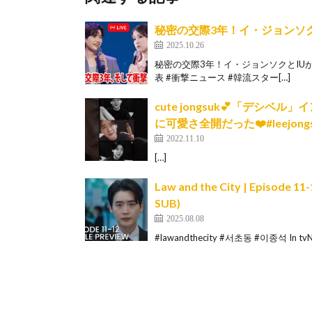
秘密の交際3年！イ・ジョンソ
2025.10.26
秘密の交際3年！イ・ジョンソクとIUが
表 #衝撃ニュース #韓流スター[…]
cute jongsuk💕「デ
に可愛さ全開だった❤️#leejong
2022.11.10
[…]
Law and the City | Episode 11
SUB)
2025.08.08
#lawandthecity #서초동 #이종석 In tvN’s 