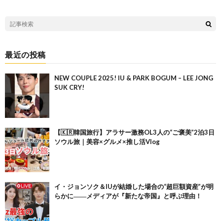
最近の投稿
NEW COUPLE 2025! IU & PARK BOGUM – LEE JONG
SUK CRY!
【🇰🇷韓国旅行】アラサー激務OL3人の“ご褒美”2泊3日
ソウル旅｜美容×グルメ×推し活Vlog
イ・ジョンソク＆IUが結婚した場合の“超巨額資産”が明
らかに――メディアが『新たな帝国』と呼ぶ理由！