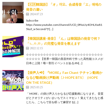
【🇰🇷韓国語】「オ」어오、合成母音「エ」애에の
発音の違い
2024.07.23
Subscribe
https://www.youtube.com/channel/UCD_0fNuUy4OHLXw81
5ka3_w Second/サ[…]
【韓国語講座-発音】「ん」は韓国語の発音で何？
「ㄴ,ㅇ,ㅁ」の完璧な発音を教えます
2022.12.15
☆☆☆☆☆☆☆☆☆☆☆☆☆☆☆☆☆☆☆☆☆☆☆☆☆☆☆
☆☆☆☆☆ 【世界一韓国の美容外科で作った高性能コスメが
日本に上陸！唯一割引イベントがあるJIN[…]
【掛声入📢】『MORE』Fan Chant テチャン動画か
なるび動画掛け声動画〔J-HOPE BTS〕（HOPE
ON THE STAGE）
2025.03.25
「 MORE」の掛け声入りかなるび応援動画になります。 音質
がとクオリティがいまいちでスミマセン！ 覚えてきたなと感
じたら、こちらで目を瞑って練習する[…]