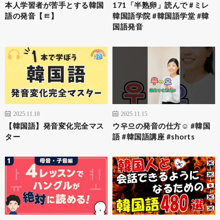
本人学習者が苦手とする韓国
171「半熟卵」読んで #ミレ
語の発音【ㅌ】
韓国語学院 #韓国語学堂 #韓
国語発音
2025.11.18
2025.11.15
【韓国語】発音変化完全マス
ウ우으の発音の仕方☺️ #韓国
ター
語 #韓国語講座 #shorts