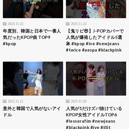
2025.11.22
2025.11.22
年度別、韓国と日本で一番人
【鬼リピ😎】J-POPカバーで
気だったKPOP曲 TOP9
人気が爆発したアイドル5選
#kpop
🎤 #kpop #ive #newjeans
#twice #aespa #blackpink
2025.11.21
2025.11.20
意外と韓国で人気がないアイ
人気が1だけズバ抜けている
ドル
KPOP女性アイドルTOP6
#lesserafim #newjeans
#blackpink #ive #illit