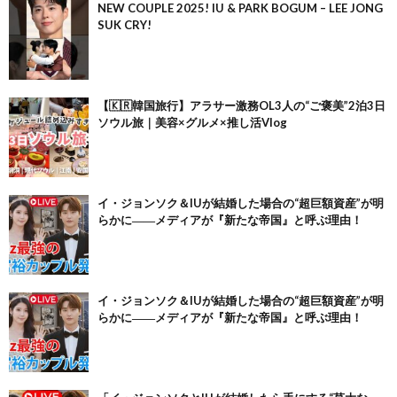
NEW COUPLE 2025! IU & PARK BOGUM – LEE JONG
SUK CRY!
【🇰🇷韓国旅行】アラサー激務OL3人の“ご褒美”2泊3日
ソウル旅｜美容×グルメ×推し活Vlog
イ・ジョンソク＆IUが結婚した場合の“超巨額資産”が明
らかに――メディアが『新たな帝国』と呼ぶ理由！
イ・ジョンソク＆IUが結婚した場合の“超巨額資産”が明
らかに――メディアが『新たな帝国』と呼ぶ理由！