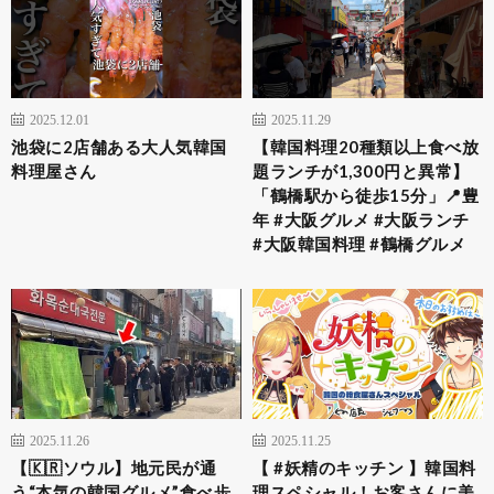
2025.12.01
2025.11.29
池袋に2店舗ある大人気韓国
【韓国料理20種類以上食べ放
料理屋さん
題ランチが1,300円と異常】
「鶴橋駅から徒歩15分」📍豊
年 #大阪グルメ #大阪ランチ
#大阪韓国料理 #鶴橋グルメ
2025.11.26
2025.11.25
【🇰🇷ソウル】地元民が通
【 #妖精のキッチン 】韓国料
う“本気の韓国グルメ”食べ歩
理スペシャル！お客さんに美