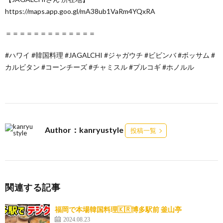
https://maps.app.goo.gl/mA38ub1VaRm4YQxRA
＝＝＝＝＝＝＝＝＝＝＝＝＝
#ハワイ #韓国料理 #JAGALCHI #ジャガウチ #ビビンバ #ボッサム #
カルビタン #コーンチーズ #チャミスル #プルコギ #ホノルル
Author：kanryustyle
投稿一覧
関連する記事
福岡で本場韓国料理🇰🇷博多駅前 釜山亭
2024.08.23