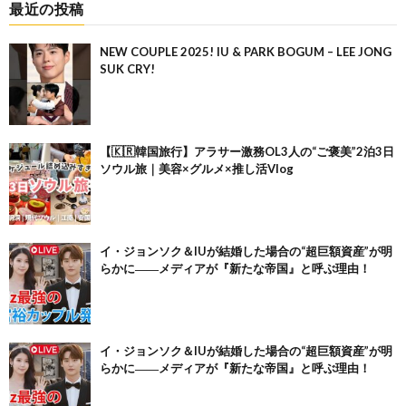
最近の投稿
NEW COUPLE 2025! IU & PARK BOGUM – LEE JONG
SUK CRY!
【🇰🇷韓国旅行】アラサー激務OL3人の“ご褒美”2泊3日
ソウル旅｜美容×グルメ×推し活Vlog
イ・ジョンソク＆IUが結婚した場合の“超巨額資産”が明
らかに――メディアが『新たな帝国』と呼ぶ理由！
イ・ジョンソク＆IUが結婚した場合の“超巨額資産”が明
らかに――メディアが『新たな帝国』と呼ぶ理由！