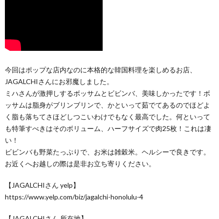
今回はポップな店内なのに本格的な韓国料理を楽しめるお店、
JAGALCHIさんにお邪魔しました。
ミハさんが激押しするボッサムとビビンバ、美味しかったです！ボ
ッサムは脂身がブリンブリンで、かといって茹でてあるのでほどよ
く脂も落ちてさほどしつこいわけでもなく最高でした。何といって
も特筆すべきはそのボリューム、ハーフサイズで肉25枚！これは凄
い！
ビビンバも野菜たっぷりで、お米は雑穀米。ヘルシーで良きです。
お近くへお越しの際は是非お立ち寄りください。
【JAGALCHIさん yelp】
https://www.yelp.com/biz/jagalchi-honolulu-4
【JAGALCHIさん 所在地】