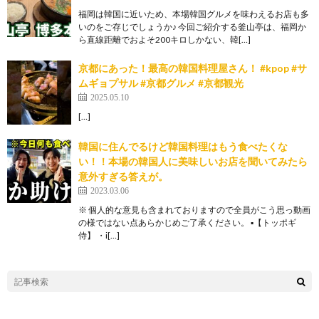
福岡は韓国に近いため、本場韓国グルメを味わえるお店も多
いのをご存じでしょうか♪ 今回ご紹介する釜山亭は、福岡か
ら直線距離でおよそ200キロしかない、韓[…]
京都にあった！最高の韓国料理屋さん！ #kpop #サ
ムギョプサル #京都グルメ #京都観光
2025.05.10
[…]
韓国に住んでるけど韓国料理はもう食べたくな
い！！本場の韓国人に美味しいお店を聞いてみたら
意外すぎる答えが。
2023.03.06
※ 個人的な意見も含まれておりますので全員がこう思っ動画
の様ではない点あらかじめご了承ください。 ▪️【トッポギ
侍】 ・i[…]