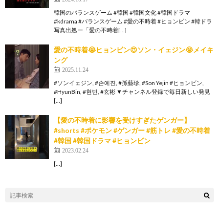
韓国のバランスゲーム #韓国 #韓国文化 #韓国ドラマ
#kdrama #バランスゲーム #愛の不時着 #ヒョンビン #韓ドラ
写真出処ー「愛の不時着[…]
愛の不時着😭ヒョンビン😍ソン・イェジン😭メイキ
ング
2025.11.24
#ソンイェジン, #손예진, #孫藝珍, #Son Yejin #ヒョンビン,
#HyunBin, #현빈, #玄彬 ▼チャンネル登録で毎日新しい発見
[…]
【愛の不時着に影響を受けすぎたゲンガー】
#shorts #ポケモン #ゲンガー #筋トレ #愛の不時着
#韓国 #韓国ドラマ #ヒョンビン
2023.02.24
[…]