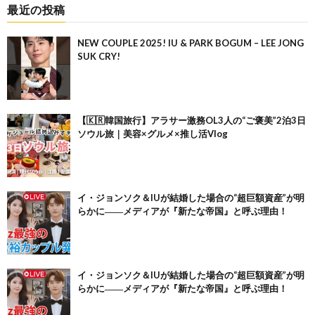
最近の投稿
NEW COUPLE 2025! IU & PARK BOGUM – LEE JONG
SUK CRY!
【🇰🇷韓国旅行】アラサー激務OL3人の“ご褒美”2泊3日
ソウル旅｜美容×グルメ×推し活Vlog
イ・ジョンソク＆IUが結婚した場合の“超巨額資産”が明
らかに――メディアが『新たな帝国』と呼ぶ理由！
イ・ジョンソク＆IUが結婚した場合の“超巨額資産”が明
らかに――メディアが『新たな帝国』と呼ぶ理由！